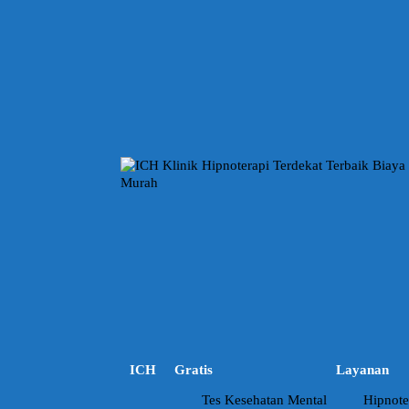
L
a
n
g
s
u
n
g
k
e
k
o
n
t
e
n
ICH
Gratis
Layanan
Tes Kesehatan Mental
Hipnote