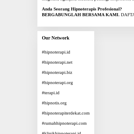
Anda Seorang Hipnoterapis Profesional?
BERGABUNGLAH BERSAMA KAMI.
DAFTA
Our Network
#
hipnoterapi.id
#
hipnoterapi.net
#
hipnoterapi.biz
#
hipnoterapi.org
#
terapi.id
#
hipnotis.org
#
hipnoterapiterdekat.com
#
rumahhipnoterapi.com
#
klinikhipnoterapi.id