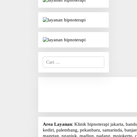
C
a
r
i
u
n
t
u
k
:
Area Layanan
: Klinik hipnoterapi jakarta, band
kediri, palembang, pekanbaru, samarinda, banjarm
magetan, nganjuk, madiun, padang, mojokerto, c