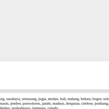
ung, surabaya, semarang, jogja, medan, bali, malang, bekasi, bogor, sol
asin, jember, purwokerto, jambi, madiun, denpasar, cirebon, jombang, p
ibubur, probolinggo, lampung, cimahi.