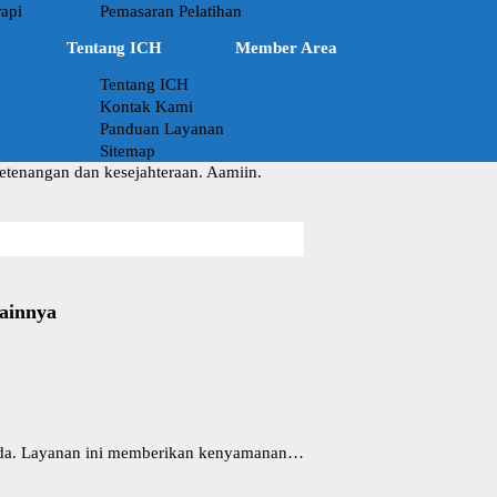
api
Pemasaran Pelatihan
Tentang ICH
Member Area
Tentang ICH
Kontak Kami
Panduan Layanan
Sitemap
ketenangan dan kesejahteraan. Aamiin.
ainnya
n Anda. Layanan ini memberikan kenyamanan…