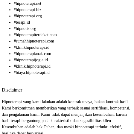
#
hipnoterapi.net
#
hipnoterapi.biz
#
hipnoterapi.org
#
terapi.id
#
hipnotis.org
#
hipnoterapiterdekat.com
#
rumahhipnoterapi.com
#
klinikhipnoterapi.id
#
hipnoterapianak.com
#
hipnoterapijogja.id
#
klinik.hipnoterapi.id
#
biaya.hipnoterapi.id
Disclaimer
Hipnoterapi yang kami lakukan adalah kontrak upaya, bukan kontrak hasil.
Kami berkomitmen memberikan yang terbaik sesuai sertifikasi, kompetensi,
dan pengalaman kami. Kami tidak dapat menjanjikan kesembuhan, karena
hasil terapi bergantung pada karakteristik dan sugestibilitas klien.
Kesembuhan adalah hak Tuhan, dan meski hipnoterapi terbukti efektif,
hasilnya dapat bervariasi.