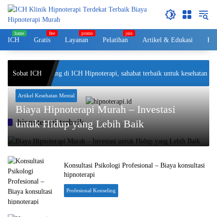
Langsung
ke
konten
ICH
Gratis
Layanan
Pelatihan
Artikel & Edukasi
Kol
Sobat ICH
Selamat datang di ICH Hipnoterapi, sahabat terbaik untuk kesehatan men
Artikel Kesehatan Mental
Biaya Hipnoterapi Murah – Investasi
hipnoterapi terbaik
untuk Hidup yang Lebih Baik
Konsultasi Psikologi Profesional – Biaya konsultasi
hipnoterapi
Profesional Konseling