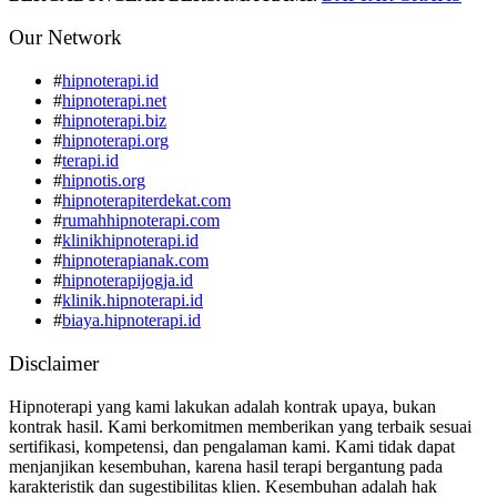
Our Network
#
hipnoterapi.id
#
hipnoterapi.net
#
hipnoterapi.biz
#
hipnoterapi.org
#
terapi.id
#
hipnotis.org
#
hipnoterapiterdekat.com
#
rumahhipnoterapi.com
#
klinikhipnoterapi.id
#
hipnoterapianak.com
#
hipnoterapijogja.id
#
klinik.hipnoterapi.id
#
biaya.hipnoterapi.id
Disclaimer
Hipnoterapi yang kami lakukan adalah kontrak upaya, bukan
kontrak hasil. Kami berkomitmen memberikan yang terbaik sesuai
sertifikasi, kompetensi, dan pengalaman kami. Kami tidak dapat
menjanjikan kesembuhan, karena hasil terapi bergantung pada
karakteristik dan sugestibilitas klien. Kesembuhan adalah hak