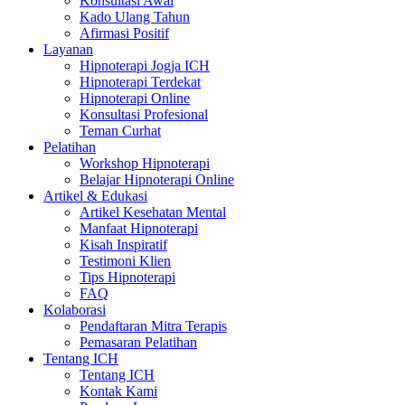
Konsultasi Awal
Kado Ulang Tahun
Afirmasi Positif
Layanan
Hipnoterapi Jogja ICH
Hipnoterapi Terdekat
Hipnoterapi Online
Konsultasi Profesional
Teman Curhat
Pelatihan
Workshop Hipnoterapi
Belajar Hipnoterapi Online
Artikel & Edukasi
Artikel Kesehatan Mental
Manfaat Hipnoterapi
Kisah Inspiratif
Testimoni Klien
Tips Hipnoterapi
FAQ
Kolaborasi
Pendaftaran Mitra Terapis
Pemasaran Pelatihan
Tentang ICH
Tentang ICH
Kontak Kami