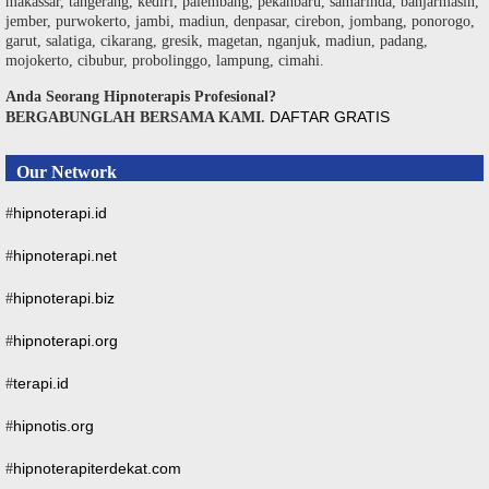
makassar, tangerang, kediri, palembang, pekanbaru, samarinda, banjarmasin,
jember, purwokerto, jambi, madiun, denpasar, cirebon, jombang, ponorogo,
garut, salatiga, cikarang, gresik, magetan, nganjuk, madiun, padang,
mojokerto, cibubur, probolinggo, lampung, cimahi.
Anda Seorang Hipnoterapis Profesional?
DAFTAR GRATIS
BERGABUNGLAH BERSAMA KAMI.
Our Network
hipnoterapi.id
#
hipnoterapi.net
#
hipnoterapi.biz
#
hipnoterapi.org
#
terapi.id
#
hipnotis.org
#
hipnoterapiterdekat.com
#