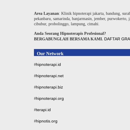
Area Layanan
: Klinik hipnoterapi jakarta, bandung, sura
pekanbaru, samarinda, banjarmasin, jember, purwokerto, j
cibubur, probolinggo, lampung, cimahi.
Anda Seorang Hipnoterapis Profesional?
DAFTAR GRA
BERGABUNGLAH BERSAMA KAMI.
Our Network
hipnoterapi.id
#
hipnoterapi.net
#
hipnoterapi.biz
#
hipnoterapi.org
#
terapi.id
#
hipnotis.org
#