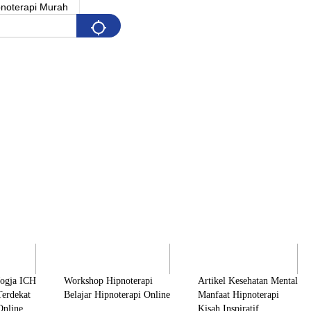
Pelatihan
Artikel & Edukasi
K
Jogja ICH
Workshop Hipnoterapi
Artikel Kesehatan Mental
Terdekat
Belajar Hipnoterapi Online
Manfaat Hipnoterapi
Online
Kisah Inspiratif