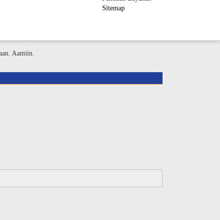
Sitemap
ember Area
aan. Aamiin.