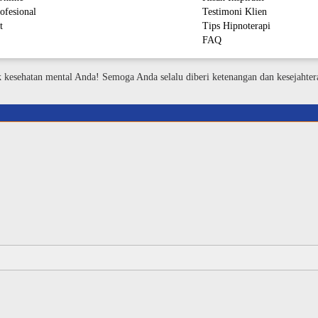
ofesional
Testimoni Klien
t
Tips Hipnoterapi
FAQ
M
k kesehatan mental Anda! Semoga Anda selalu diberi ketenangan dan kesejahter