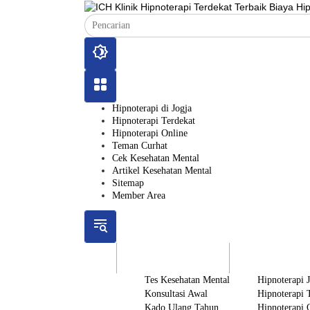
Langsung
ke
konten
Hipnoterapi di Jogja
Hipnoterapi Terdekat
Hipnoterapi Online
Teman Curhat
Cek Kesehatan Mental
Artikel Kesehatan Mental
Sitemap
Member Area
ICH
Gratis
Layanan
Tes Kesehatan Mental
Hipnoterapi 
Konsultasi Awal
Hipnoterapi 
Kado Ulang Tahun
Hipnoterapi 