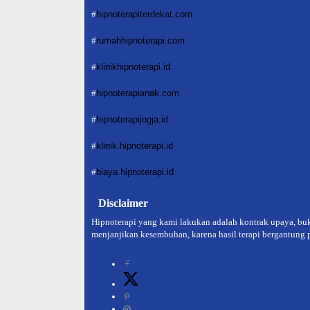
#
hipnoterapiterdekat.com
#
rumahhipnoterapi.com
#
klinikhipnoterapi.id
#
hipnoterapianak.com
#
hipnoterapijogja.id
#
klinik.hipnoterapi.id
#
biaya.hipnoterapi.id
Disclaimer
Hipnoterapi yang kami lakukan adalah kontrak upaya, buk
menjanjikan kesembuhan, karena hasil terapi bergantung pa