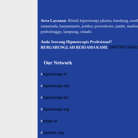
Area Layanan
: Klinik hipnoterapi jakarta, bandung, sura
samarinda, banjarmasin, jember, purwokerto, jambi, madiun
probolinggo, lampung, cimahi.
Anda Seorang Hipnoterapis Profesional?
BERGABUNGLAH BERSAMA KAMI.
DAFTAR GRAT
Our Network
#
hipnoterapi.id
#
hipnoterapi.net
#
hipnoterapi.biz
#
hipnoterapi.org
#
terapi.id
#
hipnotis.org