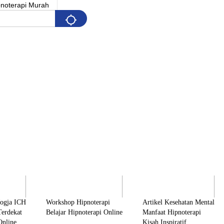
Pelatihan
Artikel & Edukasi
K
Jogja ICH
Workshop Hipnoterapi
Artikel Kesehatan Mental
Terdekat
Belajar Hipnoterapi Online
Manfaat Hipnoterapi
Online
Kisah Inspiratif