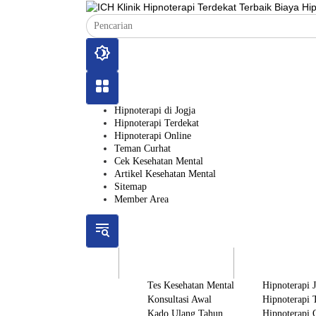
Langsung
ke
konten
Hipnoterapi di Jogja
Hipnoterapi Terdekat
Hipnoterapi Online
Teman Curhat
Cek Kesehatan Mental
Artikel Kesehatan Mental
Sitemap
Member Area
ICH
Gratis
Layanan
Tes Kesehatan Mental
Hipnoterapi 
Konsultasi Awal
Hipnoterapi 
Kado Ulang Tahun
Hipnoterapi 