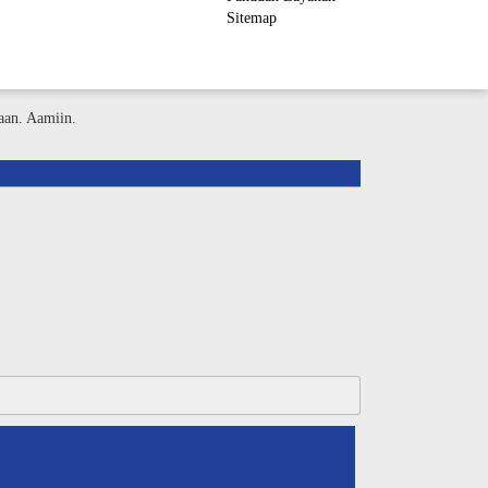
Sitemap
ember Area
aan. Aamiin.