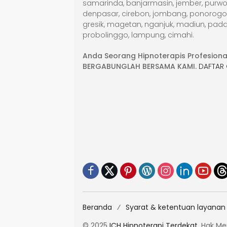
samarinda, banjarmasin, jember, purwok
denpasar, cirebon, jombang, ponorogo, g
gresik, magetan, nganjuk, madiun, pada
probolinggo, lampung, cimahi.
Anda Seorang Hipnoterapis Profesiona
BERGABUNGLAH BERSAMA KAMI.
DAFTAR 
Beranda
Syarat & ketentuan layanan
© 2025
ICH Hipnoterapi Terdekat
. Hak M