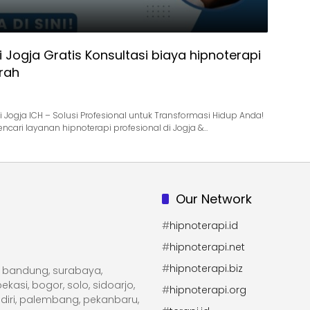
 Jogja Gratis Konsultasi biaya hipnoterapi
urah
pi Jogja ICH – Solusi Profesional untuk Transformasi Hidup Anda!
cari layanan hipnoterapi profesional di Jogja &…
Our Network
#
hipnoterapi.id
#
hipnoterapi.net
#
hipnoterapi.biz
ta, bandung, surabaya,
kasi, bogor, solo, sidoarjo,
#
hipnoterapi.org
diri, palembang, pekanbaru,