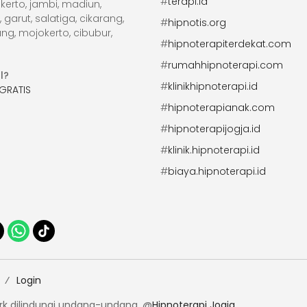
#
terapi.id
erto, jambi, madiun,
arut, salatiga, cikarang,
#
hipnotis.org
ng, mojokerto, cibubur,
#
hipnoterapiterdekat.com
#
rumahhipnoterapi.com
l?
#
klinikhipnoterapi.id
GRATIS
#
hipnoterapianak.com
#
hipnoterapijogja.id
#
klinik.hipnoterapi.id
#
biaya.hipnoterapi.id
Login
erk dilindungi undang-undang. @
Hipnoterapi Jogja