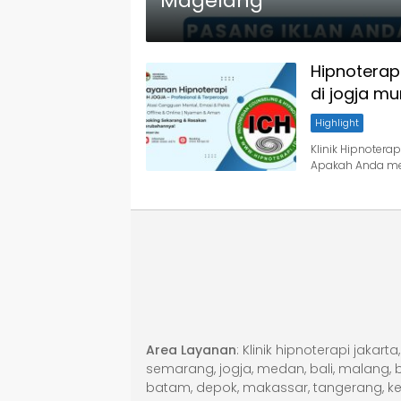
Magelang
Hipnoterapi
di jogja m
Highlight
Klinik Hipnotera
Apakah Anda men
Area Layanan
: Klinik hipnoterapi jakar
semarang, jogja, medan, bali, malang, be
batam, depok, makassar, tangerang, ke