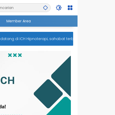
Member Area
g di ICH Hipnoterapi, sahabat terbaik untuk kesehatan menta