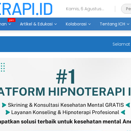
Kamis, 6 Agustus
2026
ihan
Artikel & Edukasi
Kolaborasi
Tentang ICH
Selamat datan