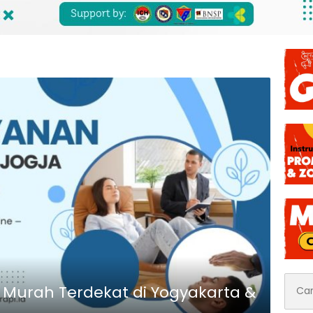
Cari
a Murah Terdekat di Yogyakarta &
untuk: