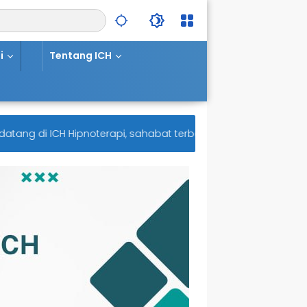
i
Tentang ICH
ng di ICH Hipnoterapi, sahabat terbaik untuk kesehatan ment