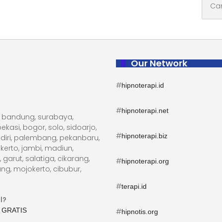
untuk:
Our Network
#
hipnoterapi.id
#
hipnoterapi.net
ta, bandung, surabaya,
kasi, bogor, solo, sidoarjo,
#
hipnoterapi.biz
diri, palembang, pekanbaru,
erto, jambi, madiun,
arut, salatiga, cikarang,
#
hipnoterapi.org
ng, mojokerto, cibubur,
#
terapi.id
l?
 GRATIS
#
hipnotis.org