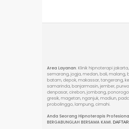
Area Layanan
: Klinik hipnoterapi jakar
semarang, jogja, medan, bali, malang, be
batam, depok, makassar, tangerang, ke
samarinda, banjarmasin, jember, purwok
denpasar, cirebon, jombang, ponorogo, g
gresik, magetan, nganjuk, madiun, pada
probolinggo, lampung, cimahi.
Anda Seorang Hipnoterapis Profesiona
BERGABUNGLAH BERSAMA KAMI.
DAFTAR