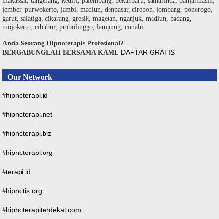
makassar, tangerang, kediri, palembang, pekanbaru, samarinda, banjarmasin,
jember, purwokerto, jambi, madiun, denpasar, cirebon, jombang, ponorogo,
garut, salatiga, cikarang, gresik, magetan, nganjuk, madiun, padang,
mojokerto, cibubur, probolinggo, lampung, cimahi.
Anda Seorang Hipnoterapis Profesional?
DAFTAR GRATIS
BERGABUNGLAH BERSAMA KAMI.
Our Network
hipnoterapi.id
#
hipnoterapi.net
#
hipnoterapi.biz
#
hipnoterapi.org
#
terapi.id
#
hipnotis.org
#
hipnoterapiterdekat.com
#