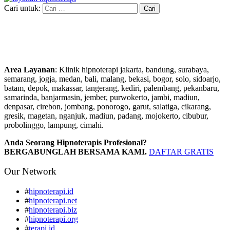
Cari untuk:
Area Layanan
: Klinik hipnoterapi jakarta, bandung, surabaya,
semarang, jogja, medan, bali, malang, bekasi, bogor, solo, sidoarjo,
batam, depok, makassar, tangerang, kediri, palembang, pekanbaru,
samarinda, banjarmasin, jember, purwokerto, jambi, madiun,
denpasar, cirebon, jombang, ponorogo, garut, salatiga, cikarang,
gresik, magetan, nganjuk, madiun, padang, mojokerto, cibubur,
probolinggo, lampung, cimahi.
Anda Seorang Hipnoterapis Profesional?
BERGABUNGLAH BERSAMA KAMI.
DAFTAR GRATIS
Our Network
#
hipnoterapi.id
#
hipnoterapi.net
#
hipnoterapi.biz
#
hipnoterapi.org
#
terapi.id