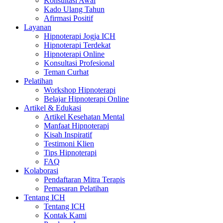
Konsultasi Awal
Kado Ulang Tahun
Afirmasi Positif
Layanan
Hipnoterapi Jogja ICH
Hipnoterapi Terdekat
Hipnoterapi Online
Konsultasi Profesional
Teman Curhat
Pelatihan
Workshop Hipnoterapi
Belajar Hipnoterapi Online
Artikel & Edukasi
Artikel Kesehatan Mental
Manfaat Hipnoterapi
Kisah Inspiratif
Testimoni Klien
Tips Hipnoterapi
FAQ
Kolaborasi
Pendaftaran Mitra Terapis
Pemasaran Pelatihan
Tentang ICH
Tentang ICH
Kontak Kami