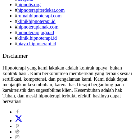
#
hipnotis.org
#
hipnoterapiterdekat.com
#
rumahhipnoterapi.com
#
klinikhipnoterapi.id
#
hipnoterapianak.com
#
hipnoterapijogja.id
#
klinik.hipnoterapi.id
#
biaya.hipnoterapi.id
Disclaimer
Hipnoterapi yang kami lakukan adalah kontrak upaya, bukan
kontrak hasil. Kami berkomitmen memberikan yang terbaik sesuai
sertifikasi, kompetensi, dan pengalaman kami. Kami tidak dapat
menjanjikan kesembuhan, karena hasil terapi bergantung pada
karakteristik dan sugestibilitas klien. Kesembuhan adalah hak
Tuhan, dan meski hipnoterapi terbukti efektif, hasilnya dapat
bervariasi.