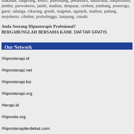
makassar, tangerang, kediri, palembang, pekanbaru, samarinda, banjarmasin,
jember, purwokerto, jambi, madiun, denpasar, cirebon, jombang, ponorogo,
garut, salatiga, cikarang, gresik, magetan, nganjuk, madiun, padang,
mojokerto, cibubur, probolinggo, lampung, cimahi.
Anda Seorang Hipnoterapis Profesional?
DAFTAR GRATIS
BERGABUNGLAH BERSAMA KAMI.
Our Network
hipnoterapi.id
#
hipnoterapi.net
#
hipnoterapi.biz
#
hipnoterapi.org
#
terapi.id
#
hipnotis.org
#
hipnoterapiterdekat.com
#