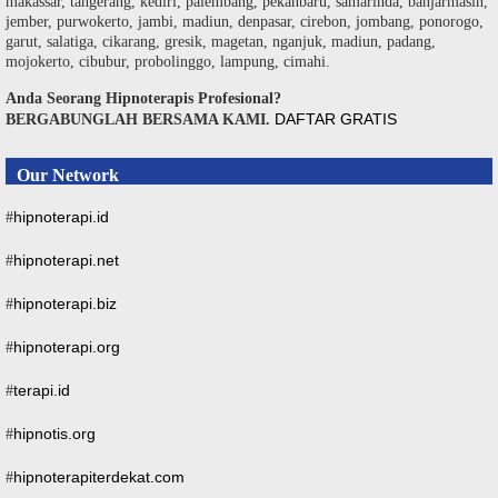
makassar, tangerang, kediri, palembang, pekanbaru, samarinda, banjarmasin,
jember, purwokerto, jambi, madiun, denpasar, cirebon, jombang, ponorogo,
garut, salatiga, cikarang, gresik, magetan, nganjuk, madiun, padang,
mojokerto, cibubur, probolinggo, lampung, cimahi.
Anda Seorang Hipnoterapis Profesional?
DAFTAR GRATIS
BERGABUNGLAH BERSAMA KAMI.
Our Network
hipnoterapi.id
#
hipnoterapi.net
#
hipnoterapi.biz
#
hipnoterapi.org
#
terapi.id
#
hipnotis.org
#
hipnoterapiterdekat.com
#