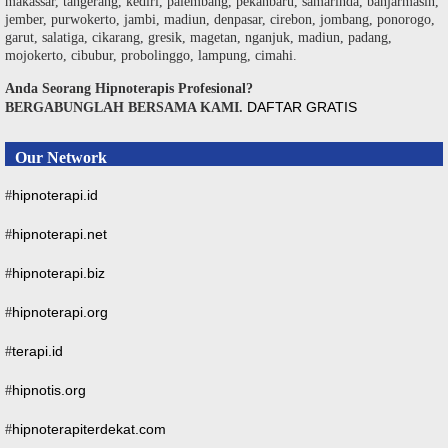
makassar, tangerang, kediri, palembang, pekanbaru, samarinda, banjarmasin,
jember, purwokerto, jambi, madiun, denpasar, cirebon, jombang, ponorogo,
garut, salatiga, cikarang, gresik, magetan, nganjuk, madiun, padang,
mojokerto, cibubur, probolinggo, lampung, cimahi.
Anda Seorang Hipnoterapis Profesional?
DAFTAR GRATIS
BERGABUNGLAH BERSAMA KAMI.
Our Network
hipnoterapi.id
#
hipnoterapi.net
#
hipnoterapi.biz
#
hipnoterapi.org
#
terapi.id
#
hipnotis.org
#
hipnoterapiterdekat.com
#