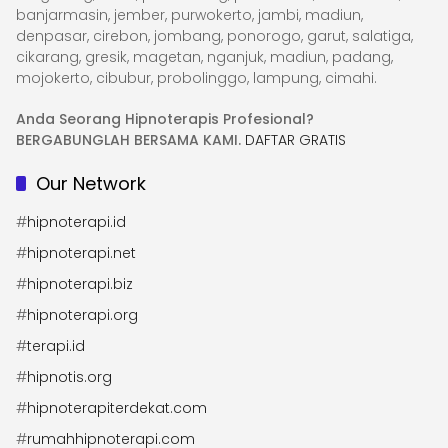
banjarmasin, jember, purwokerto, jambi, madiun,
denpasar, cirebon, jombang, ponorogo, garut, salatiga,
cikarang, gresik, magetan, nganjuk, madiun, padang,
mojokerto, cibubur, probolinggo, lampung, cimahi.
Anda Seorang Hipnoterapis Profesional?
BERGABUNGLAH BERSAMA KAMI.
DAFTAR GRATIS
Our Network
#
hipnoterapi.id
#
hipnoterapi.net
#
hipnoterapi.biz
#
hipnoterapi.org
#
terapi.id
#
hipnotis.org
#
hipnoterapiterdekat.com
#
rumahhipnoterapi.com