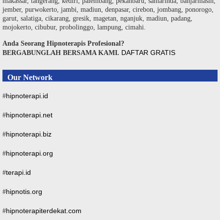
makassar, tangerang, kediri, palembang, pekanbaru, samarinda, banjarmasin,
jember, purwokerto, jambi, madiun, denpasar, cirebon, jombang, ponorogo,
garut, salatiga, cikarang, gresik, magetan, nganjuk, madiun, padang,
mojokerto, cibubur, probolinggo, lampung, cimahi.
Anda Seorang Hipnoterapis Profesional?
DAFTAR GRATIS
BERGABUNGLAH BERSAMA KAMI.
Our Network
hipnoterapi.id
#
hipnoterapi.net
#
hipnoterapi.biz
#
hipnoterapi.org
#
terapi.id
#
hipnotis.org
#
hipnoterapiterdekat.com
#