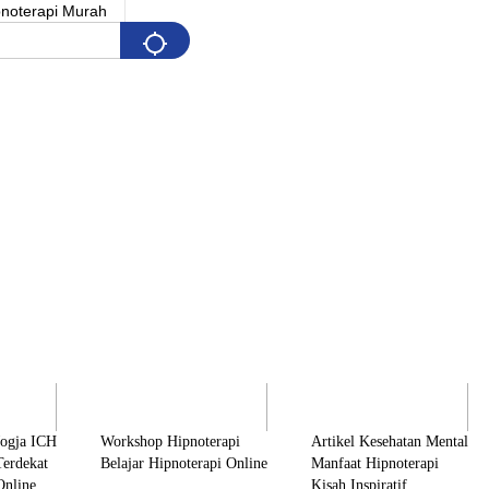
Pelatihan
Artikel & Edukasi
K
Jogja ICH
Workshop Hipnoterapi
Artikel Kesehatan Mental
Terdekat
Belajar Hipnoterapi Online
Manfaat Hipnoterapi
Online
Kisah Inspiratif