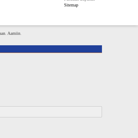
Sitemap
ember Area
aan. Aamiin.