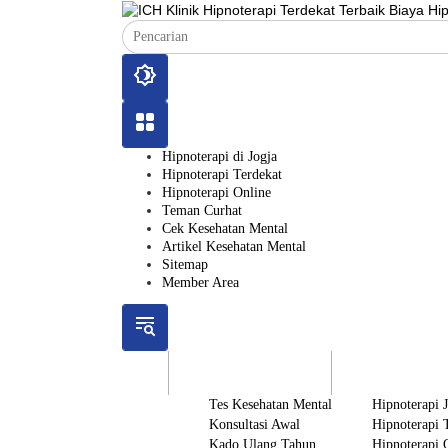
Langsung
ke
konten
Hipnoterapi di Jogja
Hipnoterapi Terdekat
Hipnoterapi Online
Teman Curhat
Cek Kesehatan Mental
Artikel Kesehatan Mental
Sitemap
Member Area
ICH
Gratis
Layanan
Tes Kesehatan Mental
Hipnoterapi 
Konsultasi Awal
Hipnoterapi 
Kado Ulang Tahun
Hipnoterapi 