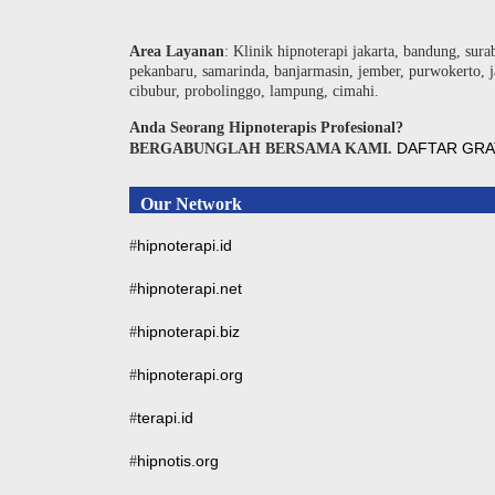
Area Layanan
: Klinik hipnoterapi jakarta, bandung, sura
pekanbaru, samarinda, banjarmasin, jember, purwokerto, j
cibubur, probolinggo, lampung, cimahi.
Anda Seorang Hipnoterapis Profesional?
DAFTAR GRA
BERGABUNGLAH BERSAMA KAMI.
Our Network
hipnoterapi.id
#
hipnoterapi.net
#
hipnoterapi.biz
#
hipnoterapi.org
#
terapi.id
#
hipnotis.org
#