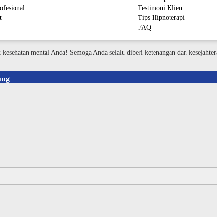
ofesional
Testimoni Klien
t
Tips Hipnoterapi
FAQ
M
k kesehatan mental Anda! Semoga Anda selalu diberi ketenangan dan kesejahter
ung