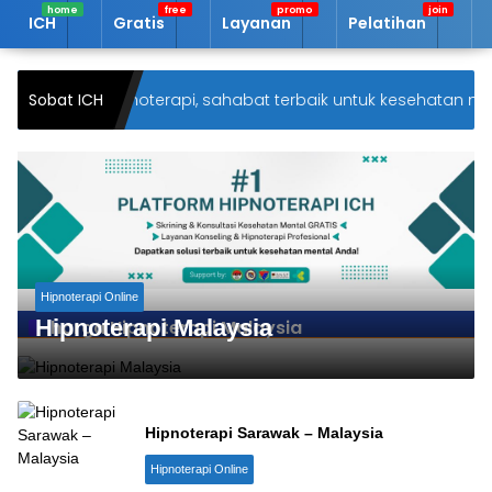
Langsung
ICH
Gratis
Layanan
Pelatihan
A
ke
konten
ng di ICH Hipnoterapi, sahabat terbaik untuk kesehatan ment
Sobat ICH
Hipnoterapi Online
Hipnoterapi Malaysia
harga Hipnoterapi Malaysia
Hipnoterapi Sarawak – Malaysia
Hipnoterapi Online