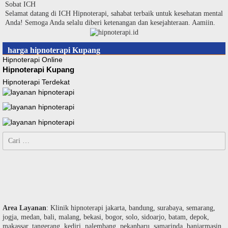
Langsung
Sobat ICH
ke
Selamat datang di ICH Hipnoterapi, sahabat terbaik untuk kesehatan mental
konten
Anda! Semoga Anda selalu diberi ketenangan dan kesejahteraan. Aamiin.
harga hipnoterapi Kupang
Hipnoterapi Online
Hipnoterapi Kupang
Hipnoterapi Terdekat
Cari
untuk:
Area Layanan
: Klinik hipnoterapi jakarta, bandung, surabaya, semarang,
jogja, medan, bali, malang, bekasi, bogor, solo, sidoarjo, batam, depok,
makassar, tangerang, kediri, palembang, pekanbaru, samarinda, banjarmasin,