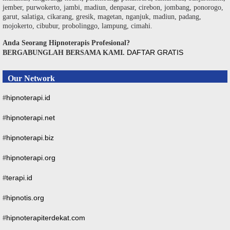
jember, purwokerto, jambi, madiun, denpasar, cirebon, jombang, ponorogo,
garut, salatiga, cikarang, gresik, magetan, nganjuk, madiun, padang,
mojokerto, cibubur, probolinggo, lampung, cimahi.
Anda Seorang Hipnoterapis Profesional?
DAFTAR GRATIS
BERGABUNGLAH BERSAMA KAMI.
Our Network
hipnoterapi.id
#
hipnoterapi.net
#
hipnoterapi.biz
#
hipnoterapi.org
#
terapi.id
#
hipnotis.org
#
hipnoterapiterdekat.com
#