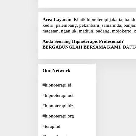
k
:
Area Layanan
: Klinik hipnoterapi jakarta, band
kediri, palembang, pekanbaru, samarinda, banjarm
magetan, nganjuk, madiun, padang, mojokerto, c
Anda Seorang Hipnoterapis Profesional?
BERGABUNGLAH BERSAMA KAMI.
DAFTA
Our Network
#
hipnoterapi.id
#
hipnoterapi.net
#
hipnoterapi.biz
#
hipnoterapi.org
#
terapi.id