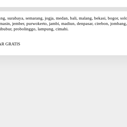
ung, surabaya, semarang, jogja, medan, bali, malang, bekasi, bogor, sol
asin, jember, purwokerto, jambi, madiun, denpasar, cirebon, jombang, p
ibubur, probolinggo, lampung, cimahi.
R GRATIS