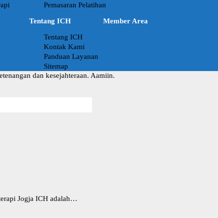
api
Pemasaran Pelatihan
Tentang ICH
Member Area
Tentang ICH
Kontak Kami
Panduan Layanan
Sitemap
ketenangan dan kesejahteraan. Aamiin.
oterapi Jogja ICH adalah…