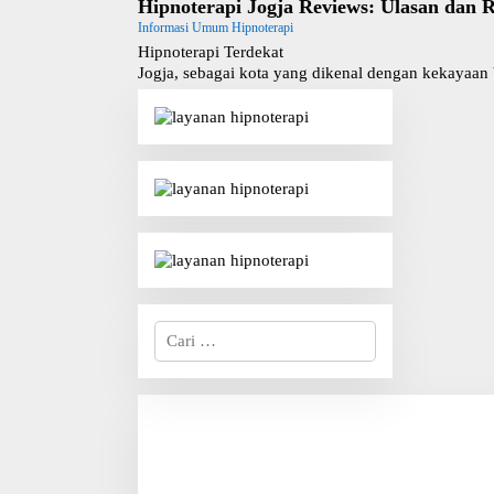
Hipnoterapi Jogja Reviews: Ulasan dan R
Informasi Umum Hipnoterapi
Hipnoterapi Terdekat
Jogja, sebagai kota yang dikenal dengan kekayaan 
C
a
r
i
u
n
t
u