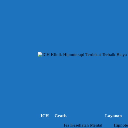
L
a
n
g
s
u
n
g
k
e
k
o
n
t
e
n
ICH
Gratis
Layanan
Tes Kesehatan Mental
Hipnote