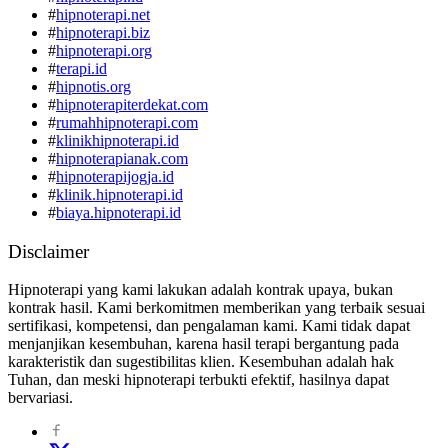
#
hipnoterapi.net
#
hipnoterapi.biz
#
hipnoterapi.org
#
terapi.id
#
hipnotis.org
#
hipnoterapiterdekat.com
#
rumahhipnoterapi.com
#
klinikhipnoterapi.id
#
hipnoterapianak.com
#
hipnoterapijogja.id
#
klinik.hipnoterapi.id
#
biaya.hipnoterapi.id
Disclaimer
Hipnoterapi yang kami lakukan adalah kontrak upaya, bukan
kontrak hasil. Kami berkomitmen memberikan yang terbaik sesuai
sertifikasi, kompetensi, dan pengalaman kami. Kami tidak dapat
menjanjikan kesembuhan, karena hasil terapi bergantung pada
karakteristik dan sugestibilitas klien. Kesembuhan adalah hak
Tuhan, dan meski hipnoterapi terbukti efektif, hasilnya dapat
bervariasi.