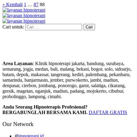
« Kembali
1
…
87
88
Cari untuk:
Area Layanan
: Klinik hipnoterapi jakarta, bandung, surabaya,
semarang, jogja, medan, bali, malang, bekasi, bogor, solo, sidoarjo,
batam, depok, makassar, tangerang, kediri, palembang, pekanbaru,
samarinda, banjarmasin, jember, purwokerto, jambi, madiun,
denpasar, cirebon, jombang, ponorogo, garut, salatiga, cikarang,
gresik, magetan, nganjuk, madiun, padang, mojokerto, cibubur,
probolinggo, lampung, cimahi.
Anda Seorang Hipnoterapis Profesional?
BERGABUNGLAH BERSAMA KAMI.
DAFTAR GRATIS
Our Network
#
hipnoterapi.id