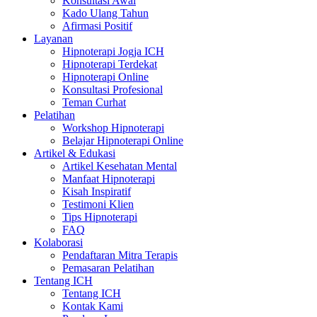
Konsultasi Awal
Kado Ulang Tahun
Afirmasi Positif
Layanan
Hipnoterapi Jogja ICH
Hipnoterapi Terdekat
Hipnoterapi Online
Konsultasi Profesional
Teman Curhat
Pelatihan
Workshop Hipnoterapi
Belajar Hipnoterapi Online
Artikel & Edukasi
Artikel Kesehatan Mental
Manfaat Hipnoterapi
Kisah Inspiratif
Testimoni Klien
Tips Hipnoterapi
FAQ
Kolaborasi
Pendaftaran Mitra Terapis
Pemasaran Pelatihan
Tentang ICH
Tentang ICH
Kontak Kami