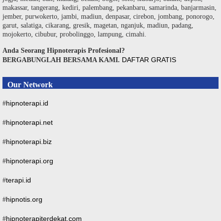
makassar, tangerang, kediri, palembang, pekanbaru, samarinda, banjarmasin,
jember, purwokerto, jambi, madiun, denpasar, cirebon, jombang, ponorogo,
garut, salatiga, cikarang, gresik, magetan, nganjuk, madiun, padang,
mojokerto, cibubur, probolinggo, lampung, cimahi.
Anda Seorang Hipnoterapis Profesional?
DAFTAR GRATIS
BERGABUNGLAH BERSAMA KAMI.
Our Network
hipnoterapi.id
#
hipnoterapi.net
#
hipnoterapi.biz
#
hipnoterapi.org
#
terapi.id
#
hipnotis.org
#
hipnoterapiterdekat.com
#