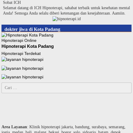
Langsung
Sobat ICH
ke
Selamat datang di ICH Hipnoterapi, sahabat terbaik untuk kesehatan mental
konten
Anda! Semoga Anda selalu diberi ketenangan dan kesejahteraan. Aamiin.
dokter jiwa di Kota Padang
Hipnoterapi Online
Hipnoterapi Kota Padang
Hipnoterapi Terdekat
Cari
untuk:
Area Layanan
: Klinik hipnoterapi jakarta, bandung, surabaya, semarang,
jogja, medan, bali, malang, bekasi, bogor, solo, sidoarjo, batam, depok,