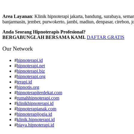
Area Layanan
: Klinik hipnoterapi jakarta, bandung, surabaya, sema
banjarmasin, jember, purwokerto, jambi, madiun, denpasar, cirebon, j
Anda Seorang Hipnoterapis Profesional?
BERGABUNGLAH BERSAMA KAMI.
DAFTAR GRATIS
Our Network
#
hipnoterapi.id
#
hipnoterapi.net
#
hipnoterapi.biz
#
hipnoterapi.org
#
terapi.id
#
hipnotis.org
#
hipnoterapiterdekat.com
#
rumahhipnoterapi.com
#
klinikhipnoterapi.id
#
hipnoterapianak.com
#
hipnoterapijogja.id
#
klinik.hipnoterapi.id
#
biaya.hipnoterapi.id