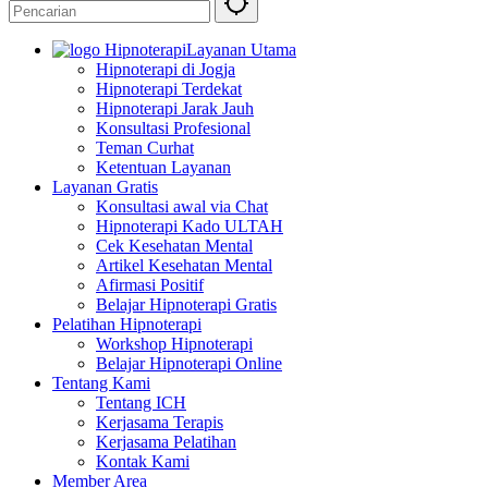
Layanan Utama
Hipnoterapi di Jogja
Hipnoterapi Terdekat
Hipnoterapi Jarak Jauh
Konsultasi Profesional
Teman Curhat
Ketentuan Layanan
Layanan Gratis
Konsultasi awal via Chat
Hipnoterapi Kado ULTAH
Cek Kesehatan Mental
Artikel Kesehatan Mental
Afirmasi Positif
Belajar Hipnoterapi Gratis
Pelatihan Hipnoterapi
Workshop Hipnoterapi
Belajar Hipnoterapi Online
Tentang Kami
Tentang ICH
Kerjasama Terapis
Kerjasama Pelatihan
Kontak Kami
Member Area