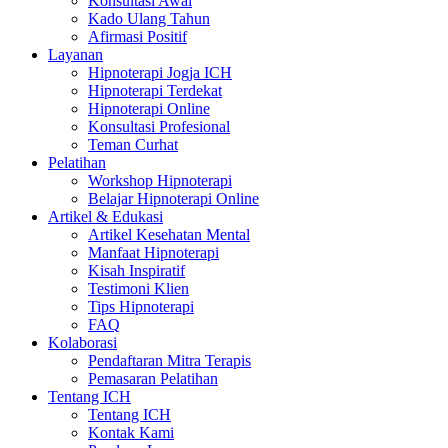
Konsultasi Awal
Kado Ulang Tahun
Afirmasi Positif
Layanan
Hipnoterapi Jogja ICH
Hipnoterapi Terdekat
Hipnoterapi Online
Konsultasi Profesional
Teman Curhat
Pelatihan
Workshop Hipnoterapi
Belajar Hipnoterapi Online
Artikel & Edukasi
Artikel Kesehatan Mental
Manfaat Hipnoterapi
Kisah Inspiratif
Testimoni Klien
Tips Hipnoterapi
FAQ
Kolaborasi
Pendaftaran Mitra Terapis
Pemasaran Pelatihan
Tentang ICH
Tentang ICH
Kontak Kami