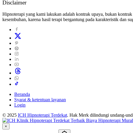
Disclaimer
Hipnoterapi yang kami lakukan adalah kontrak upaya, bukan kontrak 
kesembuhan, karena hasil terapi bergantung pada karakteristik dan sug
Beranda
Syarat & ketentuan layanan
Login
© 2025
ICH Hipnoterapi Terdekat
. Hak Merk dilindungi undang-un
×