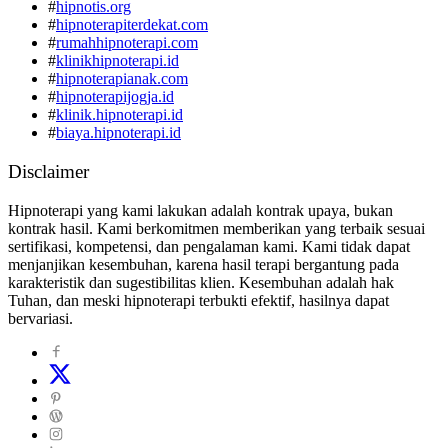
#
hipnotis.org
#
hipnoterapiterdekat.com
#
rumahhipnoterapi.com
#
klinikhipnoterapi.id
#
hipnoterapianak.com
#
hipnoterapijogja.id
#
klinik.hipnoterapi.id
#
biaya.hipnoterapi.id
Disclaimer
Hipnoterapi yang kami lakukan adalah kontrak upaya, bukan
kontrak hasil. Kami berkomitmen memberikan yang terbaik sesuai
sertifikasi, kompetensi, dan pengalaman kami. Kami tidak dapat
menjanjikan kesembuhan, karena hasil terapi bergantung pada
karakteristik dan sugestibilitas klien. Kesembuhan adalah hak
Tuhan, dan meski hipnoterapi terbukti efektif, hasilnya dapat
bervariasi.