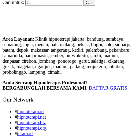
Cari untuk:
Area Layanan
: Klinik hipnoterapi jakarta, bandung, surabaya,
semarang, jogja, medan, bali, malang, bekasi, bogor, solo, sidoarjo,
batam, depok, makassar, tangerang, kediri, palembang, pekanbaru,
samarinda, banjarmasin, jember, purwokerto, jambi, madiun,
denpasar, cirebon, jombang, ponorogo, garut, salatiga, cikarang,
gresik, magetan, nganjuk, madiun, padang, mojokerto, cibubur,
probolinggo, lampung, cimahi.
Anda Seorang Hipnoterapis Profesional?
BERGABUNGLAH BERSAMA KAMI.
DAFTAR GRATIS
Our Network
#
hipnoterapi.id
#
hipnoterapi.net
#
hipnoterapi.biz
#
hipnoterapi.org
#
terapi.id