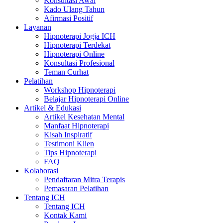
Konsultasi Awal
Kado Ulang Tahun
Afirmasi Positif
Layanan
Hipnoterapi Jogja ICH
Hipnoterapi Terdekat
Hipnoterapi Online
Konsultasi Profesional
Teman Curhat
Pelatihan
Workshop Hipnoterapi
Belajar Hipnoterapi Online
Artikel & Edukasi
Artikel Kesehatan Mental
Manfaat Hipnoterapi
Kisah Inspiratif
Testimoni Klien
Tips Hipnoterapi
FAQ
Kolaborasi
Pendaftaran Mitra Terapis
Pemasaran Pelatihan
Tentang ICH
Tentang ICH
Kontak Kami