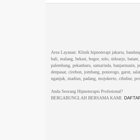
Area Layanan
: Klinik hipnoterapi jakarta, bandu
bali, malang, bekasi, bogor, solo, sidoarjo, batam
palembang, pekanbaru, samarinda, banjarmasin, j
denpasar, cirebon, jombang, ponorogo, garut, salat
nganjuk, madiun, padang, mojokerto, cibubur, pr
Anda Seorang Hipnoterapis Profesional?
DAFTAR
BERGABUNGLAH BERSAMA KAMI.