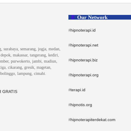
Our Network
hipnoterapi.id
#
hipnoterapi.net
#
ng, surabaya, semarang, jogja, medan,
, depok, makassar, tangerang, kediri,
hipnoterapi.biz
#
ember, purwokerto, jambi, madiun,
iga, cikarang, gresik, magetan,
obolinggo, lampung, cimahi.
hipnoterapi.org
#
terapi.id
#
 GRATIS
hipnotis.org
#
hipnoterapiterdekat.com
#