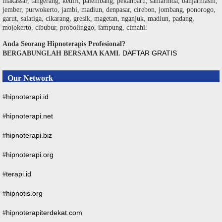
makassar, tangerang, kediri, palembang, pekanbaru, samarinda, banjarmasin,
jember, purwokerto, jambi, madiun, denpasar, cirebon, jombang, ponorogo,
garut, salatiga, cikarang, gresik, magetan, nganjuk, madiun, padang,
mojokerto, cibubur, probolinggo, lampung, cimahi.
Anda Seorang Hipnoterapis Profesional?
DAFTAR GRATIS
BERGABUNGLAH BERSAMA KAMI.
Our Network
hipnoterapi.id
#
hipnoterapi.net
#
hipnoterapi.biz
#
hipnoterapi.org
#
terapi.id
#
hipnotis.org
#
hipnoterapiterdekat.com
#