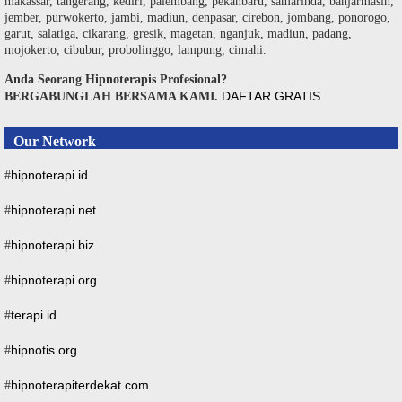
makassar, tangerang, kediri, palembang, pekanbaru, samarinda, banjarmasin,
jember, purwokerto, jambi, madiun, denpasar, cirebon, jombang, ponorogo,
garut, salatiga, cikarang, gresik, magetan, nganjuk, madiun, padang,
mojokerto, cibubur, probolinggo, lampung, cimahi.
Anda Seorang Hipnoterapis Profesional?
DAFTAR GRATIS
BERGABUNGLAH BERSAMA KAMI.
Our Network
hipnoterapi.id
#
hipnoterapi.net
#
hipnoterapi.biz
#
hipnoterapi.org
#
terapi.id
#
hipnotis.org
#
hipnoterapiterdekat.com
#