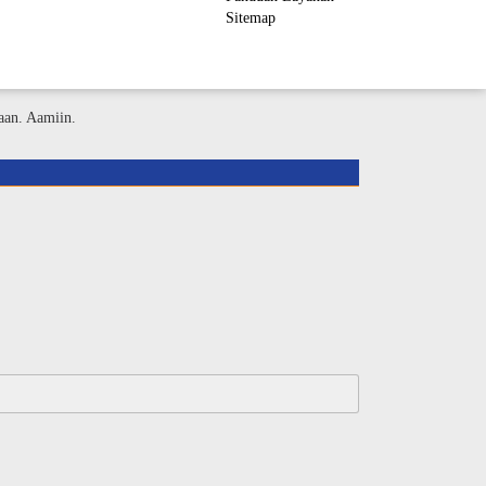
Sitemap
ember Area
aan. Aamiin.