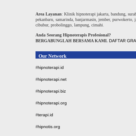
Area Layanan
: Klinik hipnoterapi jakarta, bandung, sura
pekanbaru, samarinda, banjarmasin, jember, purwokerto, j
cibubur, probolinggo, lampung, cimahi.
Anda Seorang Hipnoterapis Profesional?
DAFTAR GRA
BERGABUNGLAH BERSAMA KAMI.
Our Network
hipnoterapi.id
#
hipnoterapi.net
#
hipnoterapi.biz
#
hipnoterapi.org
#
terapi.id
#
hipnotis.org
#