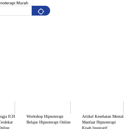
Pelatihan
Artikel & Edukasi
K
Jogja ICH
Workshop Hipnoterapi
Artikel Kesehatan Mental
Terdekat
Belajar Hipnoterapi Online
Manfaat Hipnoterapi
Online
Kisah Inspiratif