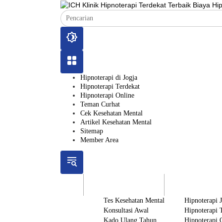
Langsung
ke
konten
Hipnoterapi di Jogja
Hipnoterapi Terdekat
Hipnoterapi Online
Teman Curhat
Cek Kesehatan Mental
Artikel Kesehatan Mental
Sitemap
Member Area
ICH
Gratis
Layanan
Tes Kesehatan Mental
Hipnoterapi 
Konsultasi Awal
Hipnoterapi 
Kado Ulang Tahun
Hipnoterapi 