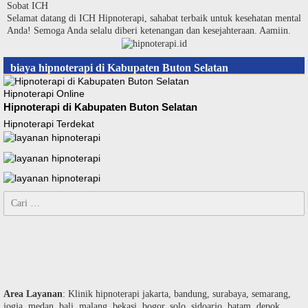
Langsung
Sobat ICH
ke
Selamat datang di ICH Hipnoterapi, sahabat terbaik untuk kesehatan mental
konten
Anda! Semoga Anda selalu diberi ketenangan dan kesejahteraan. Aamiin.
biaya hipnoterapi di Kabupaten Buton Selatan
Hipnoterapi Online
Hipnoterapi di Kabupaten Buton Selatan
Hipnoterapi Terdekat
Cari
untuk:
Area Layanan
: Klinik hipnoterapi jakarta, bandung, surabaya, semarang,
jogja, medan, bali, malang, bekasi, bogor, solo, sidoarjo, batam, depok,