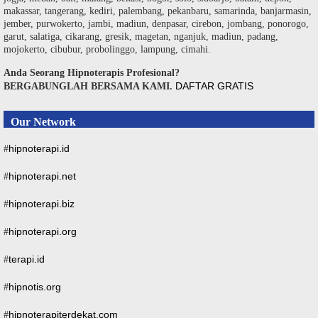
makassar, tangerang, kediri, palembang, pekanbaru, samarinda, banjarmasin,
jember, purwokerto, jambi, madiun, denpasar, cirebon, jombang, ponorogo,
garut, salatiga, cikarang, gresik, magetan, nganjuk, madiun, padang,
mojokerto, cibubur, probolinggo, lampung, cimahi.
Anda Seorang Hipnoterapis Profesional?
DAFTAR GRATIS
BERGABUNGLAH BERSAMA KAMI.
Our Network
hipnoterapi.id
#
hipnoterapi.net
#
hipnoterapi.biz
#
hipnoterapi.org
#
terapi.id
#
hipnotis.org
#
hipnoterapiterdekat.com
#