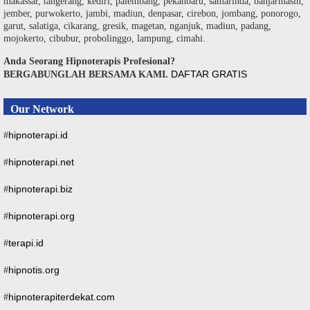
makassar, tangerang, kediri, palembang, pekanbaru, samarinda, banjarmasin,
jember, purwokerto, jambi, madiun, denpasar, cirebon, jombang, ponorogo,
garut, salatiga, cikarang, gresik, magetan, nganjuk, madiun, padang,
mojokerto, cibubur, probolinggo, lampung, cimahi.
Anda Seorang Hipnoterapis Profesional?
DAFTAR GRATIS
BERGABUNGLAH BERSAMA KAMI.
Our Network
hipnoterapi.id
#
hipnoterapi.net
#
hipnoterapi.biz
#
hipnoterapi.org
#
terapi.id
#
hipnotis.org
#
hipnoterapiterdekat.com
#