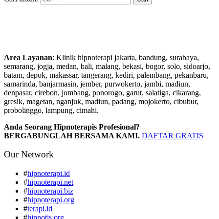
Area Layanan
: Klinik hipnoterapi jakarta, bandung, surabaya,
semarang, jogja, medan, bali, malang, bekasi, bogor, solo, sidoarjo,
batam, depok, makassar, tangerang, kediri, palembang, pekanbaru,
samarinda, banjarmasin, jember, purwokerto, jambi, madiun,
denpasar, cirebon, jombang, ponorogo, garut, salatiga, cikarang,
gresik, magetan, nganjuk, madiun, padang, mojokerto, cibubur,
probolinggo, lampung, cimahi.
Anda Seorang Hipnoterapis Profesional?
BERGABUNGLAH BERSAMA KAMI.
DAFTAR GRATIS
Our Network
#
hipnoterapi.id
#
hipnoterapi.net
#
hipnoterapi.biz
#
hipnoterapi.org
#
terapi.id
#
hipnotis.org