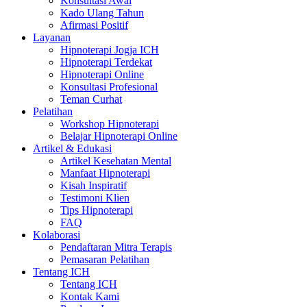
Konsultasi Awal
Kado Ulang Tahun
Afirmasi Positif
Layanan
Hipnoterapi Jogja ICH
Hipnoterapi Terdekat
Hipnoterapi Online
Konsultasi Profesional
Teman Curhat
Pelatihan
Workshop Hipnoterapi
Belajar Hipnoterapi Online
Artikel & Edukasi
Artikel Kesehatan Mental
Manfaat Hipnoterapi
Kisah Inspiratif
Testimoni Klien
Tips Hipnoterapi
FAQ
Kolaborasi
Pendaftaran Mitra Terapis
Pemasaran Pelatihan
Tentang ICH
Tentang ICH
Kontak Kami