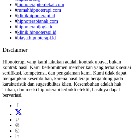
#
hipnoterapiterdekat.com
#
rumahhipnoterapi.com
#
klinikhipnoterapi.id
#
hipnoterapianak.com
#
hipnoterapijogja.id
#
klinik.hipnoterapi.id
#
biaya.hipnoterapi.id
Disclaimer
Hipnoterapi yang kami lakukan adalah kontrak upaya, bukan
kontrak hasil. Kami berkomitmen memberikan yang terbaik sesuai
sertifikasi, kompetensi, dan pengalaman kami. Kami tidak dapat
menjanjikan kesembuhan, karena hasil terapi bergantung pada
karakteristik dan sugestibilitas klien. Kesembuhan adalah hak
Tuhan, dan meski hipnoterapi terbukti efektif, hasilnya dapat
bervariasi.