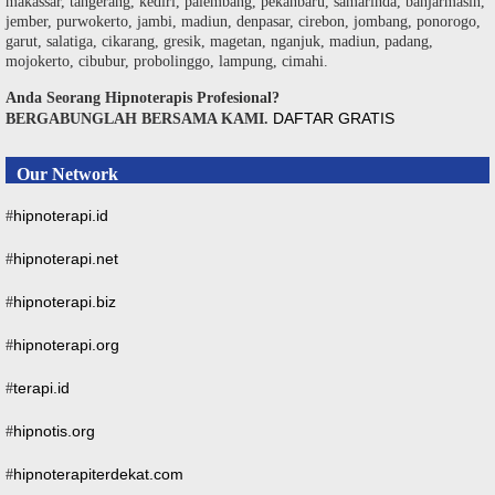
makassar, tangerang, kediri, palembang, pekanbaru, samarinda, banjarmasin,
jember, purwokerto, jambi, madiun, denpasar, cirebon, jombang, ponorogo,
garut, salatiga, cikarang, gresik, magetan, nganjuk, madiun, padang,
mojokerto, cibubur, probolinggo, lampung, cimahi.
Anda Seorang Hipnoterapis Profesional?
DAFTAR GRATIS
BERGABUNGLAH BERSAMA KAMI.
Our Network
hipnoterapi.id
#
hipnoterapi.net
#
hipnoterapi.biz
#
hipnoterapi.org
#
terapi.id
#
hipnotis.org
#
hipnoterapiterdekat.com
#