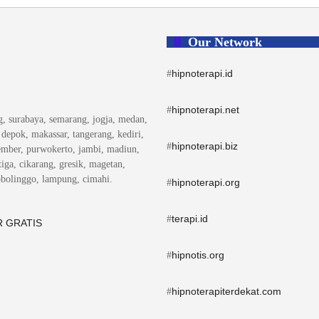
Our Network
hipnoterapi.id
#
hipnoterapi.net
#
ng, surabaya, semarang, jogja, medan,
, depok, makassar, tangerang, kediri,
hipnoterapi.biz
#
ember, purwokerto, jambi, madiun,
iga, cikarang, gresik, magetan,
obolinggo, lampung, cimahi.
hipnoterapi.org
#
terapi.id
#
 GRATIS
hipnotis.org
#
hipnoterapiterdekat.com
#