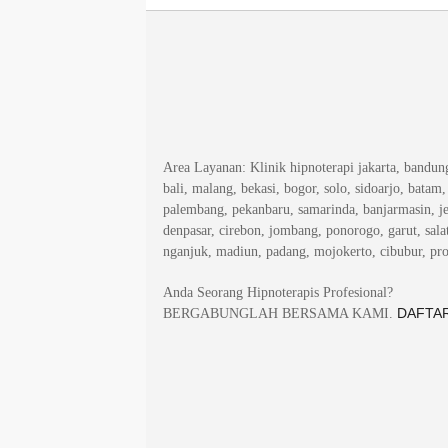
Area Layanan
: Klinik hipnoterapi jakarta, bandu
bali, malang, bekasi, bogor, solo, sidoarjo, batam
palembang, pekanbaru, samarinda, banjarmasin, j
denpasar, cirebon, jombang, ponorogo, garut, salat
nganjuk, madiun, padang, mojokerto, cibubur, pr
Anda Seorang Hipnoterapis Profesional?
DAFTAR
BERGABUNGLAH BERSAMA KAMI.