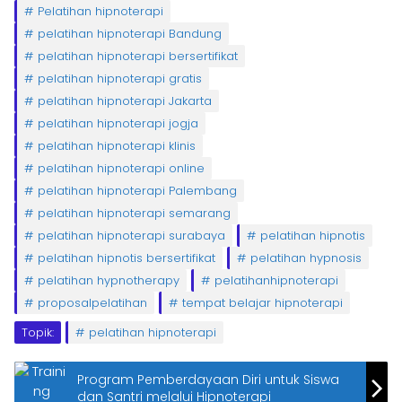
Pelatihan hipnoterapi
pelatihan hipnoterapi Bandung
pelatihan hipnoterapi bersertifikat
pelatihan hipnoterapi gratis
pelatihan hipnoterapi Jakarta
pelatihan hipnoterapi jogja
pelatihan hipnoterapi klinis
pelatihan hipnoterapi online
pelatihan hipnoterapi Palembang
pelatihan hipnoterapi semarang
pelatihan hipnoterapi surabaya
pelatihan hipnotis
pelatihan hipnotis bersertifikat
pelatihan hypnosis
pelatihan hypnotherapy
pelatihanhipnoterapi
proposalpelatihan
tempat belajar hipnoterapi
Topik:
pelatihan hipnoterapi
Program Pemberdayaan Diri untuk Siswa
dan Santri melalui Hipnoterapi