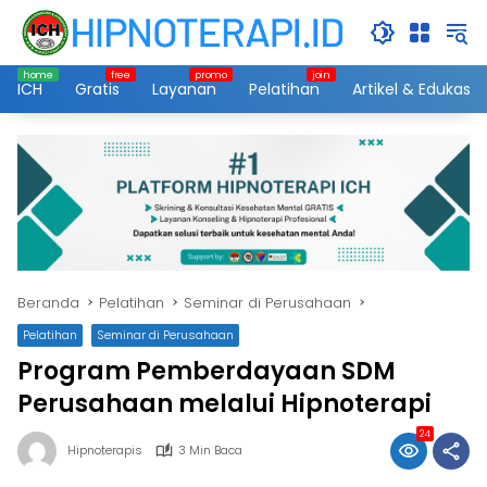
Langsung
ke
konten
ICH
Gratis
Layanan
Pelatihan
Artikel & Edukasi
Beranda
Pelatihan
Seminar di Perusahaan
Pelatihan
Seminar di Perusahaan
Program Pemberdayaan SDM
Perusahaan melalui Hipnoterapi
24
Hipnoterapis
3 Min Baca