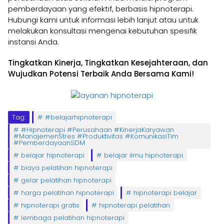
pemberdayaan yang efektif, berbasis hipnoterapi.
Hubungi kami untuk informasi lebih lanjut atau untuk
melakukan konsultasi mengenai kebutuhan spesifik
instansi Anda.
Tingkatkan Kinerja, Tingkatkan Kesejahteraan, dan
Wujudkan Potensi Terbaik Anda Bersama Kami!
Tag:
#belajarhipnoterapi
#Hipnoterapi #Perusahaan #KinerjaKaryawan
#ManajemenStres #Produktivitas #KomunikasiTim
#PemberdayaanSDM
belajar hipnoterapi
belajar ilmu hipnoterapi
biaya pelatihan hipnoterapi
gelar pelatihan hipnoterapi
harga pelatihan hipnoterapi
hipnoterapi belajar
hipnoterapi gratis
hipnoterapi pelatihan
lembaga pelatihan hipnoterapi