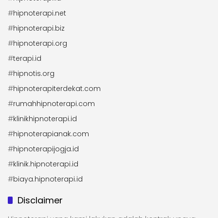
#
hipnoterapi.net
#
hipnoterapi.biz
#
hipnoterapi.org
#
terapi.id
#
hipnotis.org
#
hipnoterapiterdekat.com
#
rumahhipnoterapi.com
#
klinikhipnoterapi.id
#
hipnoterapianak.com
#
hipnoterapijogja.id
#
klinik.hipnoterapi.id
#
biaya.hipnoterapi.id
Disclaimer