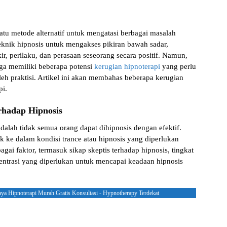
satu metode alternatif untuk mengatasi berbagai masalah
eknik hipnosis untuk mengakses pikiran bawah sadar,
ir, perilaku, dan perasaan seseorang secara positif. Namun,
ga memiliki beberapa potensi
kerugian hipnoterapi
yang perlu
eh praktisi. Artikel ini akan membahas beberapa kerugian
pi.
rhadap Hipnosis
dalah tidak semua orang dapat dihipnosis dengan efektif.
 ke dalam kondisi trance atau hipnosis yang diperlukan
bagai faktor, termasuk sikap skeptis terhadap hipnosis, tingkat
entrasi yang diperlukan untuk mencapai keadaan hipnosis
aya Hipnoterapi Murah Gratis Konsultasi - Hypnotherapy Terdekat