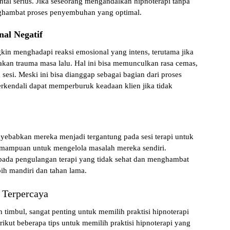
al serius. Jika seseorang mengandalkan hipnoterapi tanpa
nghambat proses penyembuhan yang optimal.
nal Negatif
ngkin menghadapi
reaksi emosional yang intens
, terutama jika
kan trauma masa lalu. Hal ini bisa memunculkan rasa cemas,
sesi. Meski ini bisa dianggap sebagai bagian dari proses
terkendali dapat memperburuk keadaan klien
jika tidak
menyebabkan mereka menjadi
tergantung pada sesi terapi
untuk
mampuan untuk mengelola masalah mereka sendiri.
 pada
pengulangan terapi yang tidak sehat
dan menghambat
h mandiri dan tahan lama.
 Terpercaya
imbul, sangat penting untuk memilih praktisi hipnoterapi
ikut beberapa tips untuk memilih praktisi hipnoterapi yang