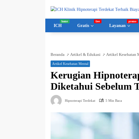
Langsung
ke
konten
ICH
Gratis
Layanan
Beranda
Artikel & Edukasi
Artikel Kesehatan 
Artikel Kesehatan Mental
Kerugian Hipnoterap
Diketahui Sebelum T
Hipnoterapi Terdekat
5 Min Baca