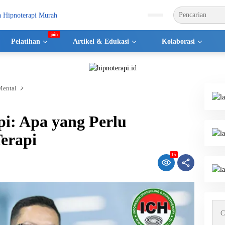
Pelatihan
Artikel & Edukasi
Kolaborasi
Mental
i: Apa yang Perlu
erapi
15
Cari
untu