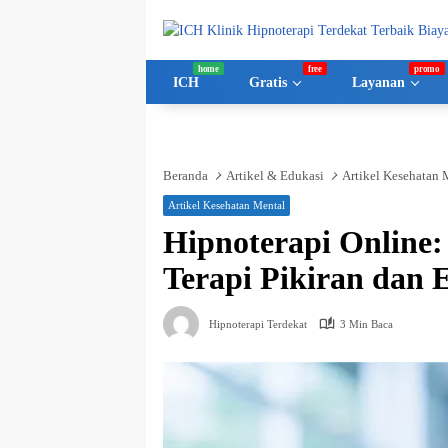
Langsung
ke
konten
ICH
Gratis
Layanan
Beranda
Artikel & Edukasi
Artikel Kesehatan 
Artikel Kesehatan Mental
Hipnoterapi Online:
Terapi Pikiran dan 
Hipnoterapi Terdekat
3 Min Baca