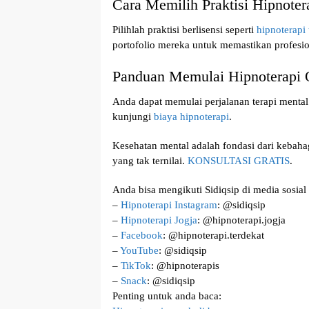
Cara Memilih Praktisi Hipnoter
Pilihlah praktisi berlisensi seperti
hipnoterapi 
portofolio mereka untuk memastikan profesio
Panduan Memulai Hipnoterapi 
Anda dapat memulai perjalanan terapi menta
kunjungi
biaya hipnoterapi
.
Kesehatan mental adalah fondasi dari kebaha
yang tak ternilai.
KONSULTASI GRATIS
.
Anda bisa mengikuti Sidiqsip di media sosial 
–
Hipnoterapi Instagram
: @sidiqsip
–
Hipnoterapi Jogja
: @hipnoterapi.jogja
–
Facebook
: @hipnoterapi.terdekat
–
YouTube
: @sidiqsip
–
TikTok
: @hipnoterapis
–
Snack
: @sidiqsip
Penting untuk anda baca: