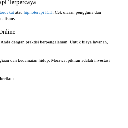
api Terpercaya
terdekat
atau
hipnoterapi ICH
. Cek ulasan pengguna dan
nalisme.
Online
l Anda dengan praktisi berpengalaman. Untuk biaya layanan,
giaan dan kedamaian hidup. Merawat pikiran adalah investasi
berikut: