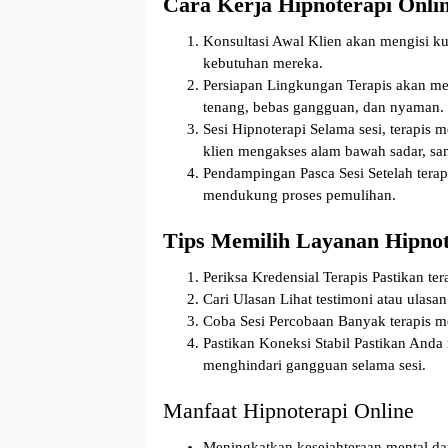
Cara Kerja Hipnoterapi Onli
Konsultasi Awal
Klien akan mengisi ku
kebutuhan mereka.
Persiapan Lingkungan
Terapis akan me
tenang, bebas gangguan, dan nyaman.
Sesi Hipnoterapi
Selama sesi, terapis 
klien mengakses alam bawah sadar, sam
Pendampingan Pasca Sesi
Setelah terap
mendukung proses pemulihan.
Tips Memilih Layanan Hipnot
Periksa Kredensial Terapis
Pastikan tera
Cari Ulasan
Lihat testimoni atau ulasa
Coba Sesi Percobaan
Banyak terapis me
Pastikan Koneksi Stabil
Pastikan Anda 
menghindari gangguan selama sesi.
Manfaat Hipnoterapi Online
Meningkatkan kesejahteraan mental d