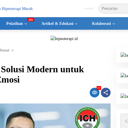
Pelatihan
Artikel & Edukasi
Kolaborasi
Mental
 Solusi Modern untuk
Emosi
42
Cari
untu