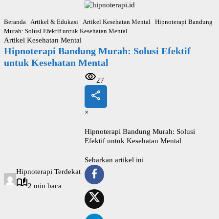
L
a
Beranda
Artikel & Edukasi
Artikel Kesehatan Mental
Hipnoterapi Bandung
n
Murah: Solusi Efektif untuk Kesehatan Mental
g
Artikel Kesehatan Mental
s
Hipnoterapi Bandung Murah: Solusi Efektif
u
n
untuk Kesehatan Mental
g
k
27
e
k
o
×
n
t
Hipnoterapi Bandung Murah: Solusi
e
Efektif untuk Kesehatan Mental
n
Sebarkan artikel ini
Hipnoterapi Terdekat
2 min baca