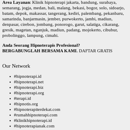
Area Layanan
: Klinik hipnoterapi jakarta, bandung, surabaya,
t
semarang, jogja, medan, bali, malang, bekasi, bogor, solo, sidoarjo,
u
batam, depok, makassar, tangerang, kediri, palembang, pekanbaru,
k
samarinda, banjarmasin, jember, purwokerto, jambi, madiun,
:
denpasar, cirebon, jombang, ponorogo, garut, salatiga, cikarang,
gresik, magetan, nganjuk, madiun, padang, mojokerto, cibubur,
probolinggo, lampung, cimahi.
Anda Seorang Hipnoterapis Profesional?
BERGABUNGLAH BERSAMA KAMI.
DAFTAR GRATIS
Our Network
#
hipnoterapi.id
#
hipnoterapi.net
#
hipnoterapi.biz
#
hipnoterapi.org
#
terapi.id
#
hipnotis.org
#
hipnoterapiterdekat.com
#
rumahhipnoterapi.com
#
klinikhipnoterapi.id
#
hipnoterapianak.com