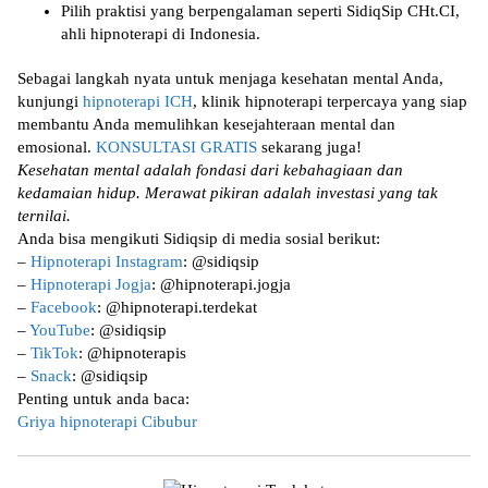
Pilih praktisi yang berpengalaman seperti SidiqSip CHt.CI,
ahli hipnoterapi di Indonesia.
Sebagai langkah nyata untuk menjaga kesehatan mental Anda,
kunjungi
hipnoterapi ICH
, klinik hipnoterapi terpercaya yang siap
membantu Anda memulihkan kesejahteraan mental dan
emosional.
KONSULTASI GRATIS
sekarang juga!
Kesehatan mental adalah fondasi dari kebahagiaan dan
kedamaian hidup. Merawat pikiran adalah investasi yang tak
ternilai.
Anda bisa mengikuti Sidiqsip di media sosial berikut:
–
Hipnoterapi Instagram
: @sidiqsip
–
Hipnoterapi Jogja
: @hipnoterapi.jogja
–
Facebook
: @hipnoterapi.terdekat
–
YouTube
: @sidiqsip
–
TikTok
: @hipnoterapis
–
Snack
: @sidiqsip
Penting untuk anda baca:
Griya hipnoterapi Cibubur