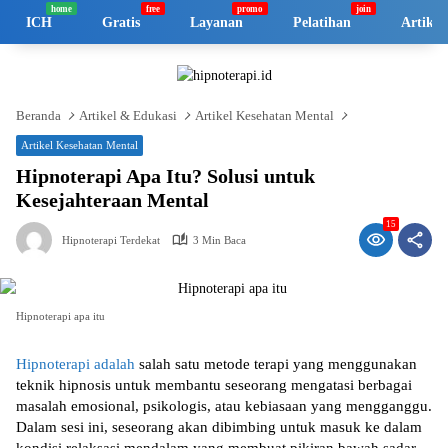
Langsung
ICH
Gratis
Layanan
Pelatihan
Artikel
ke
konten
Beranda
Artikel & Edukasi
Artikel Kesehatan Mental
Artikel Kesehatan Mental
Hipnoterapi Apa Itu? Solusi untuk
Kesejahteraan Mental
15
Hipnoterapi Terdekat
3 Min Baca
Hipnoterapi apa itu
Hipnoterapi adalah
salah satu metode terapi yang menggunakan
teknik hipnosis untuk membantu seseorang mengatasi berbagai
masalah emosional, psikologis, atau kebiasaan yang mengganggu.
Dalam sesi ini, seseorang akan dibimbing untuk masuk ke dalam