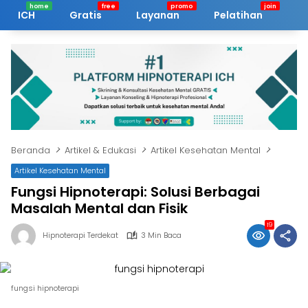
Langsung
ICH
Gratis
Layanan
Pelatihan
Ar
ke
konten
Beranda
Artikel & Edukasi
Artikel Kesehatan Mental
Artikel Kesehatan Mental
Fungsi Hipnoterapi: Solusi Berbagai
Masalah Mental dan Fisik
19
Hipnoterapi Terdekat
3 Min Baca
fungsi hipnoterapi