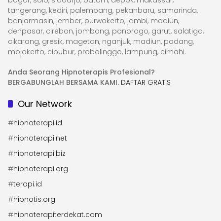
bogor, solo, sidoarjo, batam, depok, makassar,
tangerang, kediri, palembang, pekanbaru, samarinda,
banjarmasin, jember, purwokerto, jambi, madiun,
denpasar, cirebon, jombang, ponorogo, garut, salatiga,
cikarang, gresik, magetan, nganjuk, madiun, padang,
mojokerto, cibubur, probolinggo, lampung, cimahi.
Anda Seorang Hipnoterapis Profesional?
BERGABUNGLAH BERSAMA KAMI.
DAFTAR GRATIS
Our Network
#
hipnoterapi.id
#
hipnoterapi.net
#
hipnoterapi.biz
#
hipnoterapi.org
#
terapi.id
#
hipnotis.org
#
hipnoterapiterdekat.com