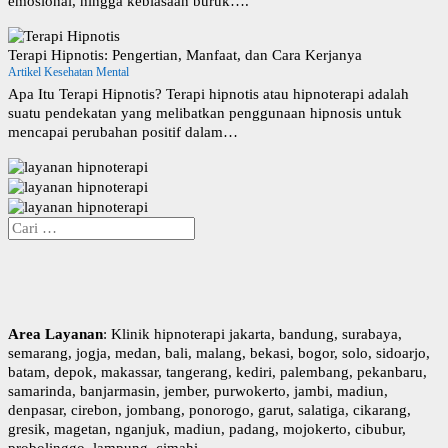
emosional, hingga kebiasaan buruk….
Terapi Hipnotis: Pengertian, Manfaat, dan Cara Kerjanya
Artikel Kesehatan Mental
Apa Itu Terapi Hipnotis? Terapi hipnotis atau hipnoterapi adalah
suatu pendekatan yang melibatkan penggunaan hipnosis untuk
mencapai perubahan positif dalam…
C
a
r
i
u
n
Area Layanan
: Klinik hipnoterapi jakarta, bandung, surabaya,
t
semarang, jogja, medan, bali, malang, bekasi, bogor, solo, sidoarjo,
u
batam, depok, makassar, tangerang, kediri, palembang, pekanbaru,
k
samarinda, banjarmasin, jember, purwokerto, jambi, madiun,
:
denpasar, cirebon, jombang, ponorogo, garut, salatiga, cikarang,
gresik, magetan, nganjuk, madiun, padang, mojokerto, cibubur,
probolinggo, lampung, cimahi.