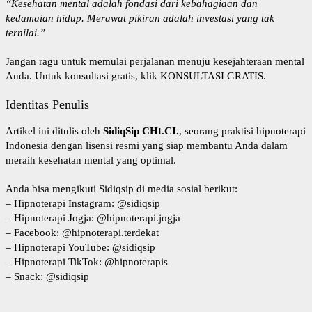
“Kesehatan mental adalah fondasi dari kebahagiaan dan
kedamaian hidup. Merawat pikiran adalah investasi yang tak
ternilai.”
Jangan ragu untuk memulai perjalanan menuju kesejahteraan mental
Anda. Untuk konsultasi gratis, klik
KONSULTASI GRATIS
.
Identitas Penulis
Artikel ini ditulis oleh
SidiqSip CHt.CI.
, seorang praktisi hipnoterapi
Indonesia dengan lisensi resmi yang siap membantu Anda dalam
meraih kesehatan mental yang optimal.
Anda bisa mengikuti Sidiqsip di media sosial berikut:
–
Hipnoterapi Instagram
: @sidiqsip
–
Hipnoterapi Jogja
: @hipnoterapi.jogja
–
Facebook
: @hipnoterapi.terdekat
–
Hipnoterapi YouTube
: @sidiqsip
–
Hipnoterapi TikTok
: @hipnoterapis
–
Snack
: @sidiqsip