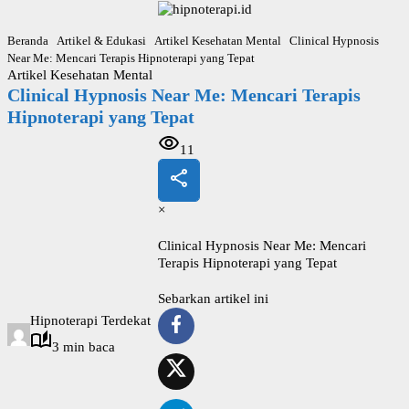
L
a
Beranda
Artikel & Edukasi
Artikel Kesehatan Mental
Clinical Hypnosis
n
Near Me: Mencari Terapis Hipnoterapi yang Tepat
g
Artikel Kesehatan Mental
s
Clinical Hypnosis Near Me: Mencari Terapis
u
n
Hipnoterapi yang Tepat
g
k
11
e
k
o
×
n
t
Clinical Hypnosis Near Me: Mencari
e
Terapis Hipnoterapi yang Tepat
n
Sebarkan artikel ini
Hipnoterapi Terdekat
3 min baca