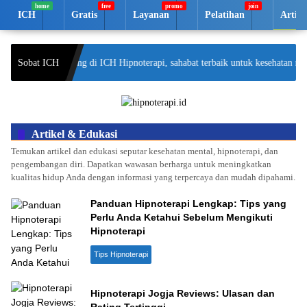
Langsung
ICH
Gratis
Layanan
Pelatihan
Artik
ke
konten
Selamat datang di ICH Hipnoterapi, sahabat terbaik untuk kesehatan ment
Sobat ICH
Artikel & Edukasi
Temukan artikel dan edukasi seputar kesehatan mental, hipnoterapi, dan
pengembangan diri. Dapatkan wawasan berharga untuk meningkatkan
kualitas hidup Anda dengan informasi yang terpercaya dan mudah dipahami.
Panduan Hipnoterapi Lengkap: Tips yang
Perlu Anda Ketahui Sebelum Mengikuti
Hipnoterapi
Tips Hipnoterapi
Hipnoterapi Jogja Reviews: Ulasan dan