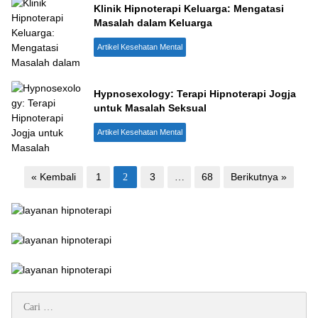
Klinik Hipnoterapi Keluarga: Mengatasi
Masalah dalam Keluarga
Artikel Kesehatan Mental
Hypnosexology: Terapi Hipnoterapi Jogja
untuk Masalah Seksual
Artikel Kesehatan Mental
Paginasi
« Kembali
1
3
68
Berikutnya »
2
…
pos
Cari
untuk: